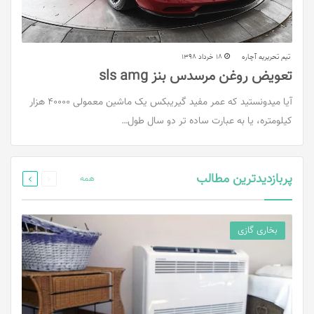
تیم تحریریه آچاره
18 خرداد 1398
تعویض روغن مرسدس بنز sls amg
آیا میدونستید که عمر مفید گیریبکس یک ماشین معمولی 40000 هزار
کیلومتره، یا به عبارت ساده تر دو سال طول…
قبلی
بعدی
پربازدیدترین مطالب
صفحه
صفحه
همه
بخاری گازی