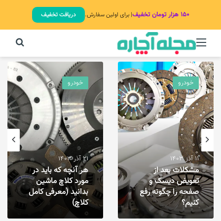
۱۵۰ هزار تومان تخفیف
| برای اولین سفارش.
دریافت تخفیف
منو
جستج
خودرو
خودرو
11 آذر 1403
21 آذر 1403
مشکلات بعد از
هر آنچه که باید در
تعویض دیسک و
مورد کلاچ ماشین
صفحه را چگونه رفع
بدانید (معرفی کامل
کنیم؟
کلاچ)