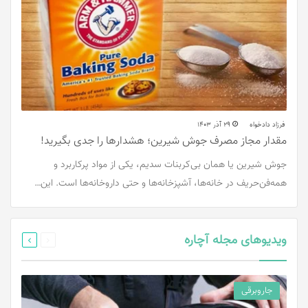
فرزاد دادخواه
29 آذر 1403
مقدار مجاز مصرف جوش شیرین؛ هشدارها را جدی بگیرید!
جوش شیرین یا همان بی‌کربنات سدیم، یکی از مواد پرکاربرد و
همه‌فن‌حریف در خانه‌ها، آشپزخانه‌ها و حتی داروخانه‌ها است. این…
قبلی
بعدی
ویدیوهای مجله آچاره
صفحه
صفحه
جاروبرقی