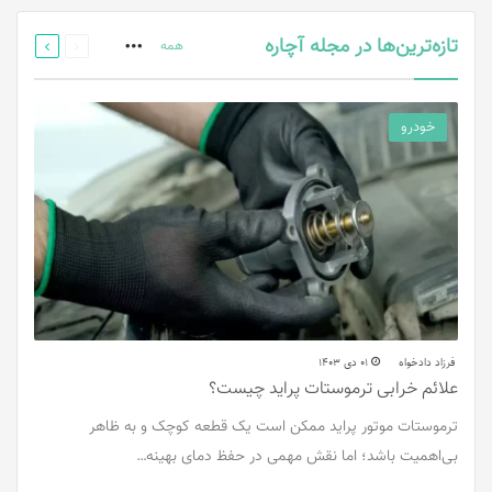
قبلی
بعدی
تازه‌ترین‌ها در مجله آچاره
صفحه
صفحه
همه
More
خودرو
فرزاد دادخواه
01 دی 1403
علائم خرابی ترموستات پراید چیست؟
ترموستات موتور پراید ممکن است یک قطعه کوچک و به ظاهر
بی‌اهمیت باشد؛ اما نقش مهمی در حفظ دمای بهینه…