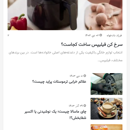
فرزاد دادخواه
02 دی 1403
2
سرخ کن فیلیپس ساخت کجاست؟
انتخاب لوازم خانگی باکیفیت یکی از دغدغه‌های اصلی خانواده‌ها است. در بین برندهای
مختلف، فیلیپس…
01 دی 1403
علائم خرابی ترموستات پراید چیست؟
29 آذر 1403
چای ماسالا چیست؛ یک نوشیدنی یا اکسیر
شفابخش؟!