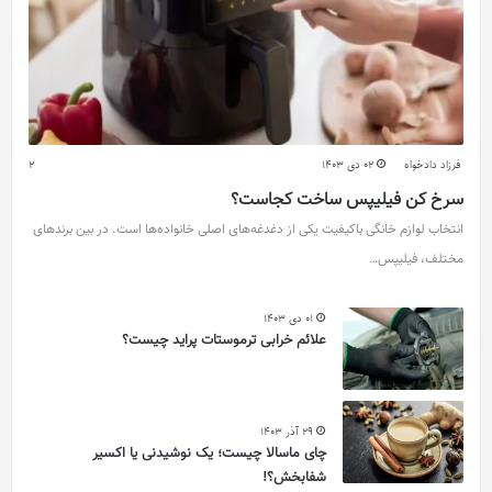
فرزاد دادخواه
02 دی 1403
2
سرخ کن فیلیپس ساخت کجاست؟
انتخاب لوازم خانگی باکیفیت یکی از دغدغه‌های اصلی خانواده‌ها است. در بین برندهای
مختلف، فیلیپس…
01 دی 1403
علائم خرابی ترموستات پراید چیست؟
29 آذر 1403
چای ماسالا چیست؛ یک نوشیدنی یا اکسیر
شفابخش؟!