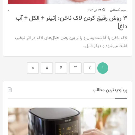
مریم گلستانی
24 دی 1402
0
۳ روش رقیق کردن لاک ناخن: [تینر + الکل + آب
داغ]
لاک‌‌ ناخن با گذشت زمان و با از بین رفتن حلال‌‌های لاک در اثر تبخیر،
غلیظ ‌می‌شود و دیگر قابل…
»
5
4
3
2
1
پربازدیدترین مطالب