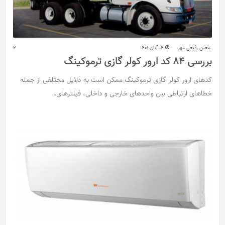
معین رفیعی مهر
14 آبان 1401
2
بررسی 84 کد ارور کولر گازی ترموکینگ
کدهای ارور کولر گازی ترموکینگ ممکن است به‌ دلایل مختلفی از جمله
خطاهای ارتباطی بین واحدهای خارجی و داخلی، فیلترهای…