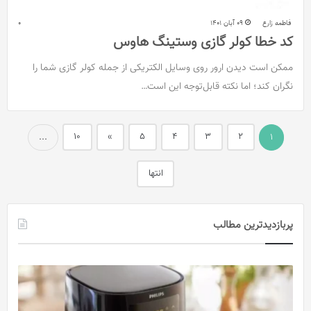
فاطمه زارع
09 آبان 1401
0
کد خطا کولر گازی وستینگ هاوس
ممکن است دیدن ارور روی وسایل الکتریکی از جمله کولر گازی شما را
نگران کند؛ اما نکته قابل‌توجه این است…
10
»
5
4
3
2
...
1
انتها
پربازدیدترین مطالب