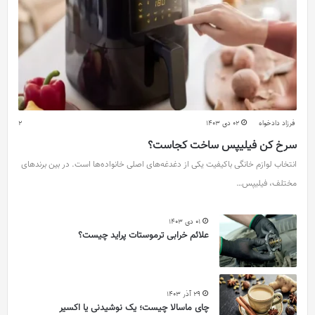
فرزاد دادخواه
02 دی 1403
2
سرخ کن فیلیپس ساخت کجاست؟
انتخاب لوازم خانگی باکیفیت یکی از دغدغه‌های اصلی خانواده‌ها است. در بین برندهای
مختلف، فیلیپس…
01 دی 1403
علائم خرابی ترموستات پراید چیست؟
29 آذر 1403
چای ماسالا چیست؛ یک نوشیدنی یا اکسیر