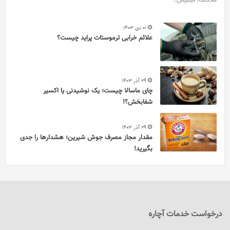
مختلف، فیلیپس…
01 دی 1403
علائم خرابی ترموستات پراید چیست؟
29 آذر 1403
چای ماسالا چیست؛ یک نوشیدنی یا اکسیر
شفابخش؟!
29 آذر 1403
مقدار مجاز مصرف جوش شیرین؛ هشدارها را جدی
بگیرید!
درخواست خدمات آچاره