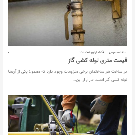
طاها معصومی
05 اردیبهشت 1401
0
قیمت متری لوله کشی گاز
در ساخت هر ساختمان برخی ملزومات وجود دارد که معمولا یکی از آن‌ها
لوله کشی گاز است. فارغ از این…