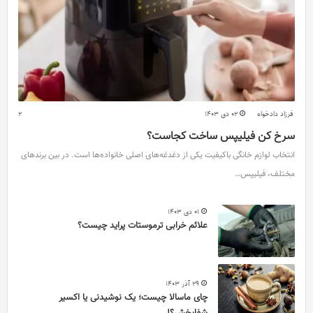
فرزاد دادخواه
02 دی 1403
2
سرخ کن فیلیپس ساخت کجاست؟
انتخاب لوازم خانگی باکیفیت یکی از دغدغه‌های اصلی خانواده‌ها است. در بین برندهای
مختلف، فیلیپس…
01 دی 1403
علائم خرابی ترموستات پراید چیست؟
29 آذر 1403
چای ماسالا چیست؛ یک نوشیدنی یا اکسیر
شفابخش؟!