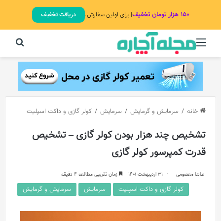
۱۵۰ هزار تومان تخفیف
| برای اولین سفارش.
دریافت تخفیف
منو
جستج
خانه
/
سرمایش و گرمایش
/
سرمایش
/
کولر گازی و داکت اسپلیت
تشخیص چند هزار بودن کولر گازی – تشخیص
قدرت کمپرسور کولر گازی
طاها معصومی
31 اردیبهشت 1401
زمان تقریبی مطالعه 4 دقیقه
کولر گازی و داکت اسپلیت
سرمایش
سرمایش و گرمایش