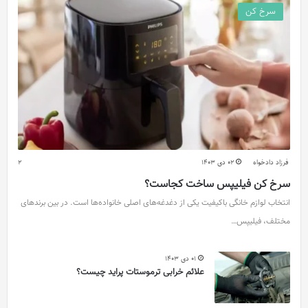
سرخ کن
فرزاد دادخواه
02 دی 1403
2
سرخ کن فیلیپس ساخت کجاست؟
انتخاب لوازم خانگی باکیفیت یکی از دغدغه‌های اصلی خانواده‌ها است. در بین برندهای
مختلف، فیلیپس…
01 دی 1403
علائم خرابی ترموستات پراید چیست؟