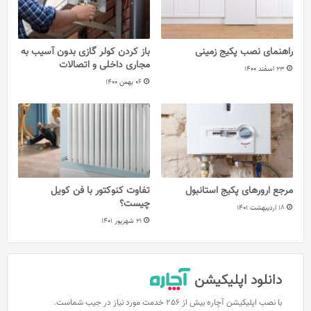
راهنمای نصب پکیج زمینی
باز کردن کولر گازی بدون آسیب به
مجاری داخلی و اتصالات
23 اسفند 1400
06 بهمن 1400
مرجع ارور‌های پکیج استانبول
تفاوت کنوکتور با فن کویل
چیست؟
18 اردیبهشت 1401
21 شهریور 1401
دانلود اپلیکیشن
با نصب اپلیکیشن آچاره بیش از 256 خدمت مورد نیاز در جیب شماست.