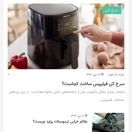
سرخ کن
فرزاد دادخواه
02 دی 1403
2
سرخ کن فیلیپس ساخت کجاست؟
انتخاب لوازم خانگی باکیفیت یکی از دغدغه‌های اصلی خانواده‌ها است. در بین برندهای
مختلف، فیلیپس…
01 دی 1403
علائم خرابی ترموستات پراید چیست؟