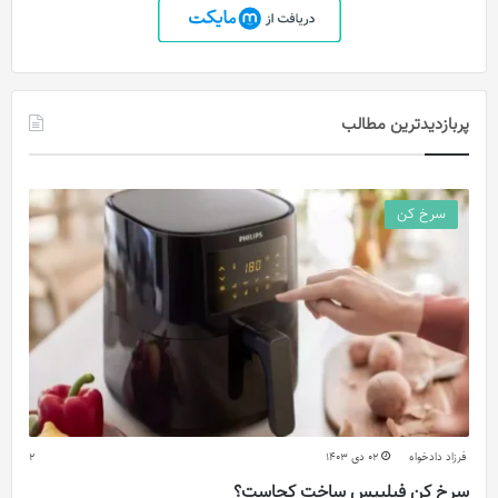
پربازدیدترین مطالب
سرخ کن
فرزاد دادخواه
02 دی 1403
2
سرخ کن فیلیپس ساخت کجاست؟