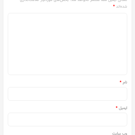
شده‌اند
*
د
ی
د
گ
ا
ه
*
نام
*
ایمیل
*
وب‌ سایت