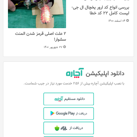
بررسی انواع کد ارور یخچال ال جی-
لیست کامل 22 کد خطا
04 اسفند 1400
2 علت اصلی قرمز شدن المنت
سشوار!
27 شهریور 1401
دانلود اپلیکیشن
با نصب اپلیکیشن آچاره بیش از 256 خدمت مورد نیاز در جیب شماست.