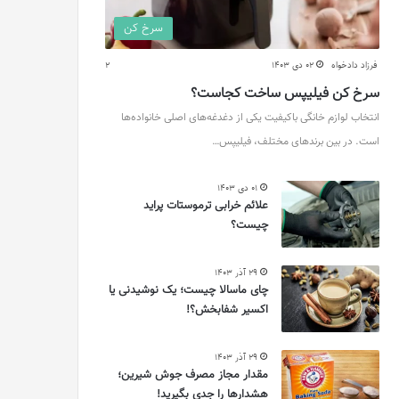
سرخ کن
فرزاد دادخواه
02 دی 1403
2
سرخ کن فیلیپس ساخت کجاست؟
انتخاب لوازم خانگی باکیفیت یکی از دغدغه‌های اصلی خانواده‌ها
است. در بین برندهای مختلف، فیلیپس…
01 دی 1403
علائم خرابی ترموستات پراید
چیست؟
29 آذر 1403
چای ماسالا چیست؛ یک نوشیدنی یا
اکسیر شفابخش؟!
29 آذر 1403
مقدار مجاز مصرف جوش شیرین؛
هشدارها را جدی بگیرید!