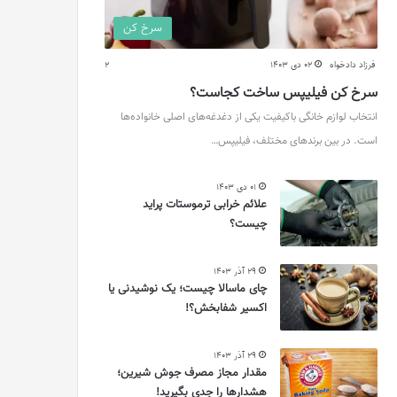
سرخ کن
فرزاد دادخواه
02 دی 1403
2
سرخ کن فیلیپس ساخت کجاست؟
انتخاب لوازم خانگی باکیفیت یکی از دغدغه‌های اصلی خانواده‌ها
است. در بین برندهای مختلف، فیلیپس…
01 دی 1403
علائم خرابی ترموستات پراید
چیست؟
29 آذر 1403
چای ماسالا چیست؛ یک نوشیدنی یا
اکسیر شفابخش؟!
29 آذر 1403
مقدار مجاز مصرف جوش شیرین؛
هشدارها را جدی بگیرید!