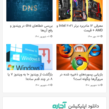
معرفی 12 مادربرد برتر 2021 Intel و
بررسی خطاهای dns در ویندوز و
AMD + قیمت
رفع آن‌ها
23 مهر 1400
08 شهریور 1401
بازیابی پسوردهای ذخیره شده در
بازگشت از ویندوز 10 به ویندوز 7 یا
مرورگرها چگونه است؟
8 در چند قدم ساده!
15 شهریور 1401
09 شهریور 1401
دانلود اپلیکیشن