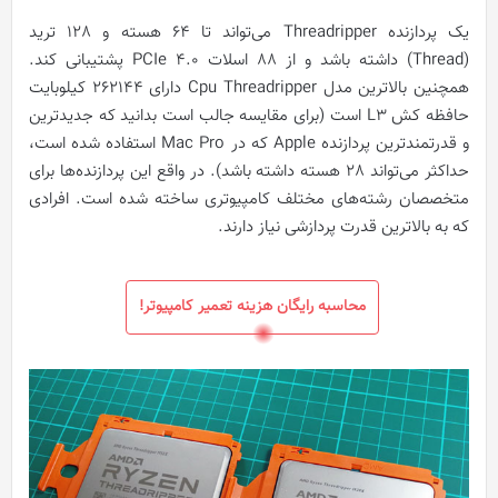
یک پردازنده‌ Threadripper می‌تواند تا 64 هسته و 128 ترید
(Thread) داشته باشد و از 88 اسلات PCIe 4.0 پشتیبانی کند.
همچنین بالاترین مدل Cpu Threadripper دارای 262144 کیلوبایت
حافظه کش L3 است (برای مقایسه جالب است بدانید که جدیدترین
و قدرتمندترین پردازنده Apple که در Mac Pro استفاده شده است،
حداکثر می‌تواند 28 هسته داشته باشد). در واقع این پردازنده‌ها برای
متخصصان رشته‌های مختلف کامپیوتری ساخته شده است. افرادی
که به بالاترین قدرت پردازشی نیاز دارند.
محاسبه رایگان هزینه تعمیر کامپیوتر!