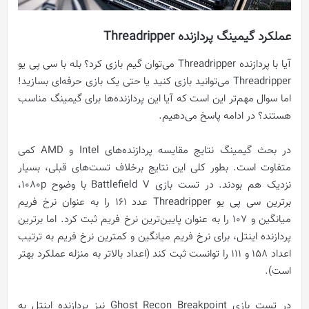
عملکرد گیمینگ پردازنده‌ Threadripper
آیا با پردازنده‌ Threadripper می‌توان گیم بازی کرد؟ بله با سی پی یو
Threadripper می‌توانید بازی کنید یا حتی یک بازی حرفه‌ای بسازید!
اما سوال مهم‌تر این است که آیا این پردازنده‌ها برای گیمینگ مناسب
هستند؟ در ادامه پاسخ می‌دهیم.
در بحث گیمینگ نتایج مقایسه پردازنده‌های Intel و AMD کمی
متفاوت است. بطور کلی این نتایج برخلاف تست‌های قبلی، بسیار
نزدیک هم بودند. در تست بازی Battlefield V با وضوح 1080p،
برترین سی پی یو Threadripper عدد 161 را به عنوان نرخ فریم
میانگین و 107 را به عنوان پایین‌ترین نرخ فریم ثبت کرد. اما برترین
پردازنده اینتل، برای نرخ فریم میانگین و کمترین نرخ فریم به ترتیب
اعداد 158 و 111 را توانست ثبت کند (اعداد بالاتر به منزله عملکرد بهتر
است).
در تست بازی Ghost Recon Breakpoint نیز پردازنده اینتل به