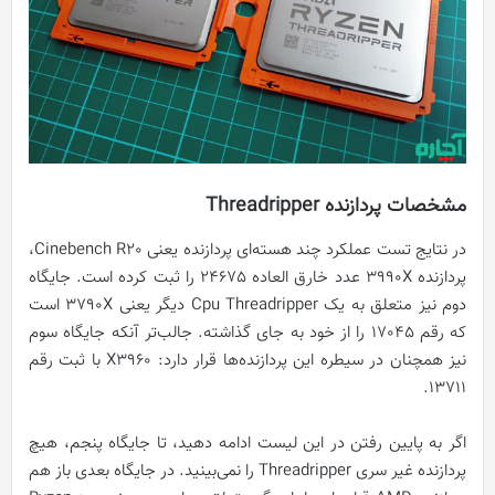
مشخصات پردازنده‌ Threadripper
در نتایج تست عملکرد چند هسته‌ای پردازنده یعنی Cinebench R20،
پردازنده 3990X عدد خارق العاده 24675 را ثبت کرده است. جایگاه
دوم نیز متعلق به یک Cpu Threadripper دیگر یعنی 3790X است
که رقم 17045 را از خود به جای گذاشته. جالب‌تر آنکه جایگاه سوم
نیز همچنان در سیطره این پردازنده‌ها قرار دارد: X3960 با ثبت رقم
13711.
اگر به پایین رفتن در این لیست ادامه دهید، تا جایگاه پنجم، هیچ
پردازنده غیر سری Threadripper را نمی‌بینید. در جایگاه بعدی باز هم