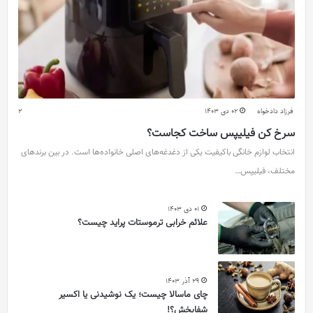
فرزاد دادخواه
02 دی 1403
2
سرخ کن فیلیپس ساخت کجاست؟
انتخاب لوازم خانگی باکیفیت یکی از دغدغه‌های اصلی خانواده‌ها است. در بین برندهای
مختلف، فیلیپس…
01 دی 1403
علائم خرابی ترموستات پراید چیست؟
29 آذر 1403
چای ماسالا چیست؛ یک نوشیدنی یا اکسیر
شفابخش؟!