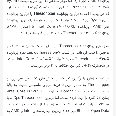
پردازنده AMD قرار دارد، اما دیگر متعلق به این سری نیست؛ Ryzen
9 3950X که عدد 9228 را در این تست بدست آورده است. همانطور
که می‌بینید اختلاف برترین
پردازنده Threadripper
با برترین پردازنده
سری Ryzen، بیش از 2.5 برابر است! و در مقایسه با برترین پردازنده
غیر AMD (پردازنده Intel Core i9-10980XE با امتیاز 8782)،
پردازنده Threadripper 3990X حدود 3 برابر قدرتمندتر است.
مدل‌های پردازنده‌ Threadripper در سایر تست‌ها نیز نمرات قابل
توجهی را ثبت کرده‌اند. در تست zip compression-7، نمره پردازنده
Threadripper 3990X حدود 2 برابر Intel Core i9-10980XE است.
در بنچمارک V-Ray نیز این اختلاف به 3 برابر می‌رسد.
در تست زمان رندرگیری نیز که از بخش‌های تخصصی سی پی یو
Threadripper به شمار می‌رود، آن‌ها برتری ملموسی نسبت به رقبا
دارند. در بنچمارک Corona 1.3، پردازنده Intel Core i9-10980XE،
زمان 52 ثانیه را ثبت کرده است. اما برترین Cpu Threadripper تنها
18 ثانیه برای اتمام این تست به زمان نیاز داشت. در بنچمارک
Blender Open Data نیز اعداد برترین پردازنده‌های Intel و AMD به