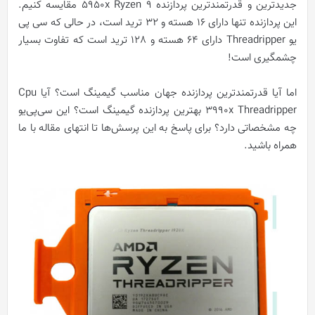
جدیدترین و قدرتمندترین پردازنده 5950x Ryzen 9 مقایسه کنیم.
این پردازنده تنها دارای 16 هسته و 32 ترید است، در حالی که سی پی
یو Threadripper دارای 64 هسته و 128 ترید است که تفاوت بسیار
چشمگیری است!
اما آیا قدرتمندترین پردازنده جهان مناسب گیمینگ است؟ آیا Cpu
3990x Threadripper بهترین پردازنده گیمینگ است؟ این سی‌پی‌یو
چه مشخصاتی دارد؟ برای پاسخ به این پرسش‌ها تا انتهای مقاله با ما
همراه باشید.