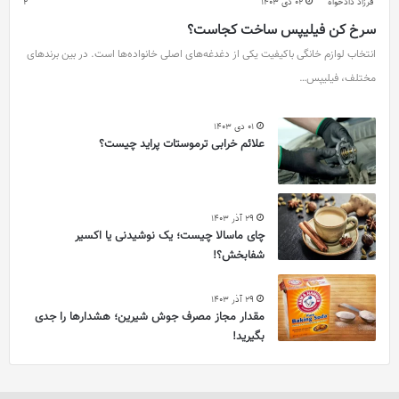
فرزاد دادخواه
02 دی 1403
2
سرخ کن فیلیپس ساخت کجاست؟
انتخاب لوازم خانگی باکیفیت یکی از دغدغه‌های اصلی خانواده‌ها است. در بین برندهای
مختلف، فیلیپس…
01 دی 1403
علائم خرابی ترموستات پراید چیست؟
29 آذر 1403
چای ماسالا چیست؛ یک نوشیدنی یا اکسیر
شفابخش؟!
29 آذر 1403
مقدار مجاز مصرف جوش شیرین؛ هشدارها را جدی
بگیرید!