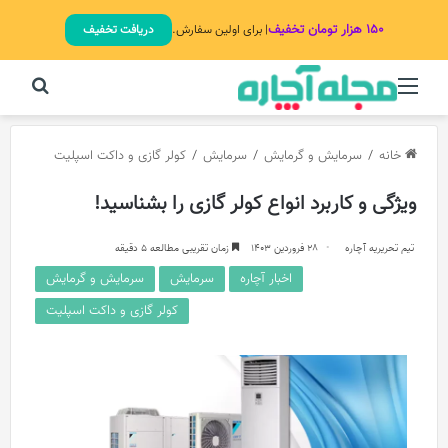
۱۵۰ هزار تومان تخفیف
| برای اولین سفارش.
دریافت تخفیف
منو
جستج
خانه
/
سرمایش و گرمایش
/
سرمایش
/
کولر گازی و داکت اسپلیت
ویژگی و کاربرد انواع کولر گازی را بشناسید!
تیم تحریریه آچاره
28 فروردین 1403
زمان تقریبی مطالعه 5 دقیقه
اخبار آچاره
سرمایش
سرمایش و گرمایش
کولر گازی و داکت اسپلیت