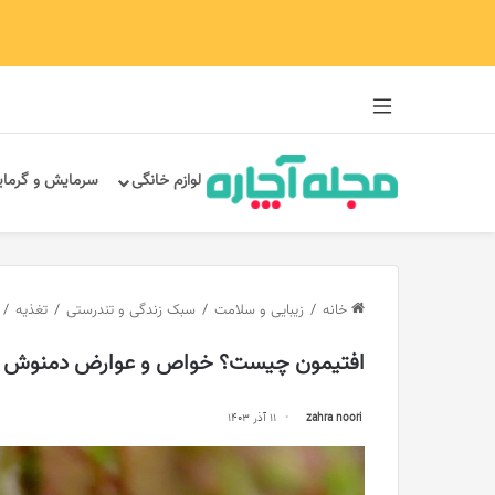
سایدبار
لوازم خانگی
سرمایش و گرما
خانه
/
زیبایی و سلامت
/
سبک زندگی و تندرستی
/
تغذیه
/
افتیمون چیست؟ خواص و عوارض دمنوش ا
zahra noori
11 آذر 1403