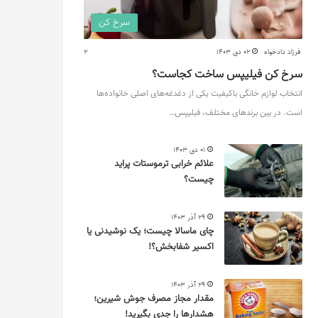
سرخ کن
فرزاد دادخواه
02 دی 1403
2
سرخ کن فیلیپس ساخت کجاست؟
انتخاب لوازم خانگی باکیفیت یکی از دغدغه‌های اصلی خانواده‌ها
است. در بین برندهای مختلف، فیلیپس…
01 دی 1403
علائم خرابی ترموستات پراید
چیست؟
29 آذر 1403
چای ماسالا چیست؛ یک نوشیدنی یا
اکسیر شفابخش؟!
29 آذر 1403
مقدار مجاز مصرف جوش شیرین؛
هشدارها را جدی بگیرید!