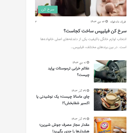
سرخ کن
فرزاد دادخواه
02 دی 1403
2
سرخ کن فیلیپس ساخت کجاست؟
انتخاب لوازم خانگی باکیفیت یکی از دغدغه‌های اصلی خانواده‌ها
است. در بین برندهای مختلف، فیلیپس…
01 دی 1403
علائم خرابی ترموستات پراید
چیست؟
29 آذر 1403
چای ماسالا چیست؛ یک نوشیدنی یا
اکسیر شفابخش؟!
29 آذر 1403
مقدار مجاز مصرف جوش شیرین؛
هشدارها را جدی بگیرید!