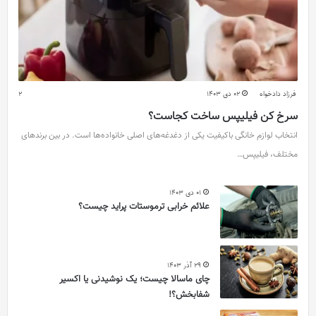
فرزاد دادخواه
02 دی 1403
2
سرخ کن فیلیپس ساخت کجاست؟
انتخاب لوازم خانگی باکیفیت یکی از دغدغه‌های اصلی خانواده‌ها است. در بین برندهای
مختلف، فیلیپس…
01 دی 1403
علائم خرابی ترموستات پراید چیست؟
29 آذر 1403
چای ماسالا چیست؛ یک نوشیدنی یا اکسیر
شفابخش؟!