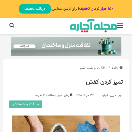
۱۵۰ هزار تومان تخفیف
| برای اولین سفارش.
دریافت تخفیف
منو
جستج
خانه
/
نظافت و شستشو
تمیز کردن کفش
تیم تحریریه آچاره
23 خرداد 1398
زمان تقریبی مطالعه 3 دقیقه
نظافت و شستشو