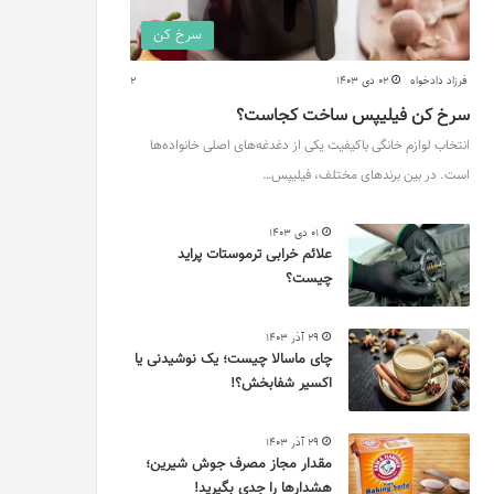
سرخ کن
فرزاد دادخواه
02 دی 1403
2
سرخ کن فیلیپس ساخت کجاست؟
انتخاب لوازم خانگی باکیفیت یکی از دغدغه‌های اصلی خانواده‌ها
است. در بین برندهای مختلف، فیلیپس…
01 دی 1403
علائم خرابی ترموستات پراید
چیست؟
29 آذر 1403
چای ماسالا چیست؛ یک نوشیدنی یا
اکسیر شفابخش؟!
29 آذر 1403
مقدار مجاز مصرف جوش شیرین؛
هشدارها را جدی بگیرید!