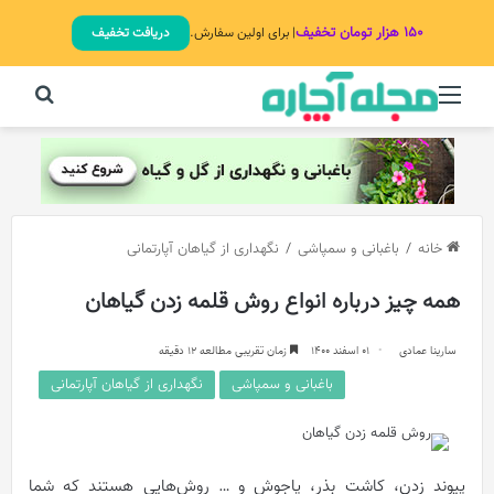
۱۵۰ هزار تومان تخفیف
| برای اولین سفارش.
دریافت تخفیف
منو
جستج
خانه
/
باغبانی و سمپاشی
/
نگهداری از گیاهان آپارتمانی
همه چیز درباره انواع روش قلمه زدن گیاهان
سارینا عمادی
01 اسفند 1400
زمان تقریبی مطالعه 12 دقیقه
باغبانی و سمپاشی
نگهداری از گیاهان آپارتمانی
پیوند زدن، کاشت بذر، پاجوش و … روش‌هایی هستند که شما