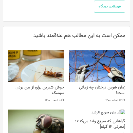
ممکن است به این مطالب هم علاقمند باشید
زمان هرس درختان چه زمانی
جوش شیرین برای از بین بردن
است؟
سوسک
17 اسفند 1400
11 اسفند 1400
گیاهانی که سریع رشد می‌کنند:
[معرفی 12 گیاه]