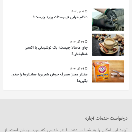
01 دی 1403
علائم خرابی ترموستات پراید چیست؟
29 آذر 1403
چای ماسالا چیست؛ یک نوشیدنی یا اکسیر
شفابخش؟!
29 آذر 1403
مقدار مجاز مصرف جوش شیرین؛ هشدارها را جدی
بگیرید!
درخواست خدمات آچاره
آچاره این امکان را به شما می‌دهد تا هر خدمتی که مورد نیازتان است، از