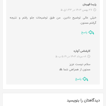
گ
پارسا قهرمان
ف
27 بهمن 1403 در 1:43 ق.ظ
ت
خیلی عالی توضیح دادین. من طبق توضیحات جلو رفتم و نتیجه
:
گرفتم.ممنون.
پاسخ
گ
کارشناس آچاره
ف
08 مرداد 1404 در 5:19 ب.ظ
ت
سلام دوست عزیز
:
ممنون از همراهی شما 🙏
پاسخ
دیدگاهتان را بنویسید