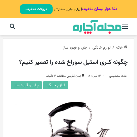
۱۵۰ هزار تومان تخفیف
| برای اولین سفارش.
دریافت تخفیف
منو
جستج
خانه
/
لوازم خانگی
/
چای و قهوه ساز
چگونه کتری استیل سوراخ شده را تعمیر کنیم؟
طاها معصومی
04 تیر 1401
زمان تقریبی مطالعه 4 دقیقه
لوازم خانگی
چای و قهوه ساز