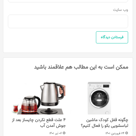
وب‌ سایت
ممکن است به این مطالب هم علاقمند باشید
چگونه قفل کودک ماشین
4 علت قطع نکردن چایساز بعد از
لباسشویی بکو را فعال کنیم؟
جوش آمدن آب
24 فروردین 1401
06 تیر 1401