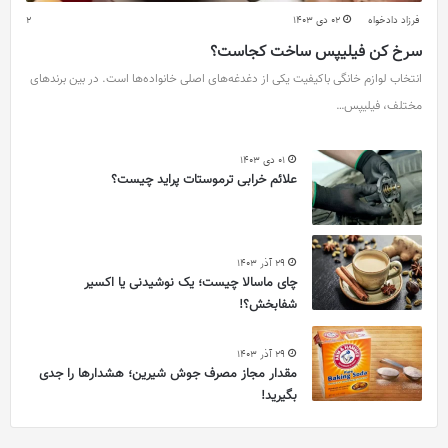
فرزاد دادخواه
02 دی 1403
2
سرخ کن فیلیپس ساخت کجاست؟
انتخاب لوازم خانگی باکیفیت یکی از دغدغه‌های اصلی خانواده‌ها است. در بین برندهای
مختلف، فیلیپس…
01 دی 1403
علائم خرابی ترموستات پراید چیست؟
29 آذر 1403
چای ماسالا چیست؛ یک نوشیدنی یا اکسیر
شفابخش؟!
29 آذر 1403
مقدار مجاز مصرف جوش شیرین؛ هشدارها را جدی
بگیرید!