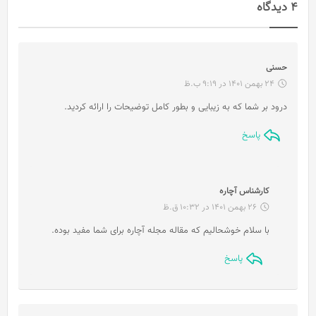
4 دیدگاه
گ
حسنی
ف
24 بهمن 1401 در 9:19 ب.ظ
ت
درود بر شما که به زیبایی و بطور کامل توضیحات را ارائه کردید.
:
پاسخ
گ
کارشناس آچاره
ف
26 بهمن 1401 در 10:32 ق.ظ
ت
با سلام خوشحالیم که مقاله مجله آچاره برای شما مفید بوده.
:
پاسخ