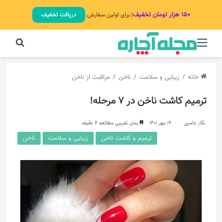
۱۵۰ هزار تومان تخفیف
| برای اولین سفارش.
دریافت تخفیف
منو
جستج
خانه
/
زیبایی و سلامت
/
ناخن
/
مراقبت از ناخن
ترمیم کاشت ناخن در 7 مرحله!
نگار عامری
19 مهر 1401
زمان تقریبی مطالعه 4 دقیقه
ترمیم و کاشت ناخن
زیبایی و سلامت
ناخن