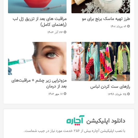
طرز تهیه ماسک برنج برای مو
مراقبت های بعد از تزریق ژل لب
(راهنمای کامل)
06 مرداد 1401
23 آذر 1403
مزوتراپی زیر چشم + مراقبت‌های
بعد از درمان
رازهای ست کردن لباس
17 مهر 1402
25 خرداد 1398
دانلود اپلیکیشن
با نصب اپلیکیشن آچاره بیش از 256 خدمت مورد نیاز در جیب شماست.