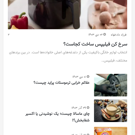
فرزاد دادخواه
02 دی 1403
2
سرخ کن فیلیپس ساخت کجاست؟
انتخاب لوازم خانگی باکیفیت یکی از دغدغه‌های اصلی خانواده‌ها است. در بین برندهای
مختلف، فیلیپس…
01 دی 1403
علائم خرابی ترموستات پراید چیست؟
29 آذر 1403
چای ماسالا چیست؛ یک نوشیدنی یا اکسیر
شفابخش؟!