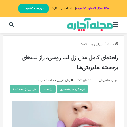
۱۵۰ هزار تومان تخفیف
| برای اولین سفارش.
دریافت تخفیف
منو
جستج
خانه
/
زیبایی و سلامت
راهنمای کامل مدل ژل لب روسی، راز لب‌های
برجسته سلبریتی‌ها
مهدیه حاجی‌علی
29 آبان 1403
زمان تقریبی مطالعه 6 دقیقه
پزشکی و پرستاری
پوست
زیبایی و سلامت