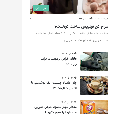
سرخ کن
فرزاد دادخواه
02 دی 1403
2
سرخ کن فیلیپس ساخت کجاست؟
انتخاب لوازم خانگی باکیفیت یکی از دغدغه‌های اصلی خانواده‌ها
است. در بین برندهای مختلف، فیلیپس…
01 دی 1403
علائم خرابی ترموستات پراید
چیست؟
29 آذر 1403
چای ماسالا چیست؛ یک نوشیدنی یا
اکسیر شفابخش؟!
29 آذر 1403
مقدار مجاز مصرف جوش شیرین؛
هشدارها را جدی بگیرید!