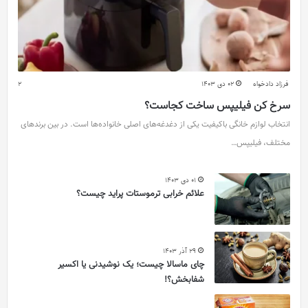
فرزاد دادخواه
02 دی 1403
2
سرخ کن فیلیپس ساخت کجاست؟
انتخاب لوازم خانگی باکیفیت یکی از دغدغه‌های اصلی خانواده‌ها است. در بین برندهای
مختلف، فیلیپس…
01 دی 1403
علائم خرابی ترموستات پراید چیست؟
29 آذر 1403
چای ماسالا چیست؛ یک نوشیدنی یا اکسیر
شفابخش؟!