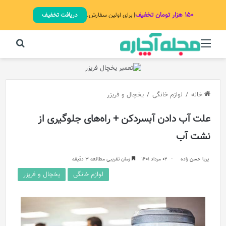
۱۵۰ هزار تومان تخفیف
| برای اولین سفارش.
دریافت تخفیف
منو
جستج
خانه
/
لوازم خانگی
/
یخچال و فریزر
علت آب دادن آبسردکن + راه‌های جلوگیری از
نشت آب
پریا حسن زاده
02 مرداد 1401
زمان تقریبی مطالعه 3 دقیقه
لوازم خانگی
یخچال و فریزر