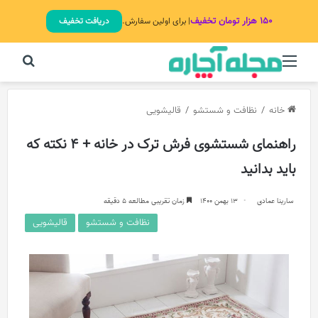
۱۵۰ هزار تومان تخفیف
| برای اولین سفارش.
دریافت تخفیف
منو
جستج
خانه
/
نظافت و شستشو
/
قالیشویی
راهنمای شستشوی فرش ترک در خانه + ۴ نکته که
باید بدانید
سارینا عمادی
13 بهمن 1400
زمان تقریبی مطالعه 5 دقیقه
نظافت و شستشو
قالیشویی