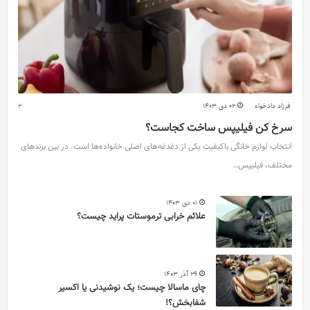
فرزاد دادخواه
02 دی 1403
2
سرخ کن فیلیپس ساخت کجاست؟
انتخاب لوازم خانگی باکیفیت یکی از دغدغه‌های اصلی خانواده‌ها است. در بین برندهای
مختلف، فیلیپس…
01 دی 1403
علائم خرابی ترموستات پراید چیست؟
29 آذر 1403
چای ماسالا چیست؛ یک نوشیدنی یا اکسیر
شفابخش؟!