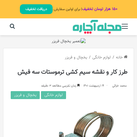
۱۵۰ هزار تومان تخفیف
| برای اولین سفارش.
دریافت تخفیف
منو
جستج
خانه
/
لوازم خانگی
/
یخچال و فریزر
طرز کار و نقشه سیم کشی ترموستات سه فیش
محمد خزائی
19 اردیبهشت 1401
زمان تقریبی مطالعه 3 دقیقه
لوازم خانگی
یخچال و فریزر