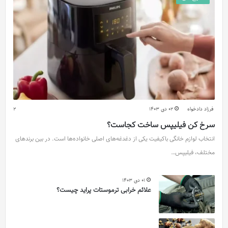
فرزاد دادخواه
02 دی 1403
2
سرخ کن فیلیپس ساخت کجاست؟
انتخاب لوازم خانگی باکیفیت یکی از دغدغه‌های اصلی خانواده‌ها است. در بین برندهای
مختلف، فیلیپس…
01 دی 1403
علائم خرابی ترموستات پراید چیست؟