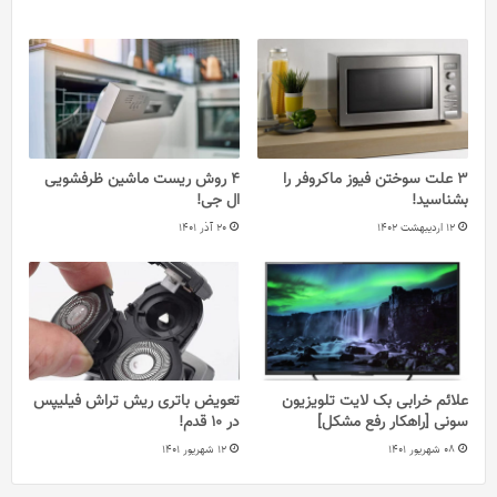
3 علت سوختن فیوز ماکروفر را
4 روش ریست ماشین ظرفشویی
بشناسید!
ال جی!
12 اردیبهشت 1402
20 آذر 1401
علائم خرابی بک لایت تلویزیون
تعویض باتری ریش‌ تراش فیلیپس
سونی [راهکار رفع مشکل]
در 10 قدم!
08 شهریور 1401
12 شهریور 1401