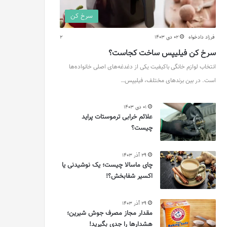
سرخ کن
فرزاد دادخواه
02 دی 1403
2
سرخ کن فیلیپس ساخت کجاست؟
انتخاب لوازم خانگی باکیفیت یکی از دغدغه‌های اصلی خانواده‌ها
است. در بین برندهای مختلف، فیلیپس…
01 دی 1403
علائم خرابی ترموستات پراید
چیست؟
29 آذر 1403
چای ماسالا چیست؛ یک نوشیدنی یا
اکسیر شفابخش؟!
29 آذر 1403
مقدار مجاز مصرف جوش شیرین؛
هشدارها را جدی بگیرید!