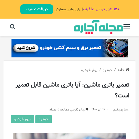
۱۵۰ هزار تومان تخفیف
| برای اولین سفارش.
دریافت تخفیف
منو
جستج
خانه
/
خودرو
/
برق خودرو
تعمیر باتری ماشین: آیا باتری ماشین قابل تعمیر
است؟
مینا پورمقدم
12 آذر 1400
زمان تقریبی مطالعه 5 دقیقه
خودرو
برق خودرو