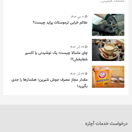
مختلف، فیلیپس…
01 دی 1403
علائم خرابی ترموستات پراید چیست؟
29 آذر 1403
چای ماسالا چیست؛ یک نوشیدنی یا اکسیر
شفابخش؟!
29 آذر 1403
مقدار مجاز مصرف جوش شیرین؛ هشدارها را جدی
بگیرید!
درخواست خدمات آچاره