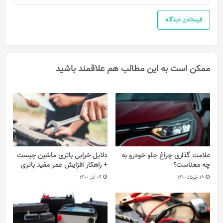
ممکن است به این مطالب هم علاقمند باشید
علامت گذاری چراغ جلو خودرو به
دلایل خرابی باتری ماشین چیست
چه معناست؟
+ راهکار افزایش عمر مفید باتری
18 خرداد 1401
09 آذر 1400