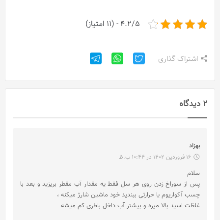
4.2/5 - (11 امتیاز)
اشتراک گذاری
2 دیدگاه
گ
بهزاد
ف
16 فروردین 1402 در 10:44 ب.ظ
ت
سلام
:
پس از سوراخ زدن روی هر سل فقط یه مقدار آب مقطر بریزید و بعد با
چسب آکواریوم یا حرارتی ببندید خود ماشین شارژ میکنه ،
غلظت اسید بالا میره و بیشتر آب داخل باطری کم میشه