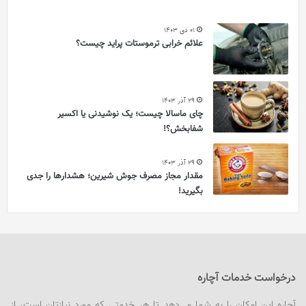
01 دی 1403
علائم خرابی ترموستات پراید چیست؟
29 آذر 1403
چای ماسالا چیست؛ یک نوشیدنی یا اکسیر
شفابخش؟!
29 آذر 1403
مقدار مجاز مصرف جوش شیرین؛ هشدارها را جدی
بگیرید!
درخواست خدمات آچاره
آچاره این امکان را به شما می‌دهد تا هر خدمتی که مورد نیازتان است، از