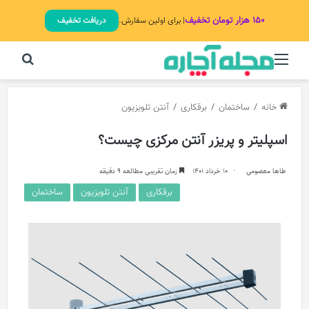
۱۵۰ هزار تومان تخفیف
| برای اولین سفارش.
دریافت تخفیف
منو
جستج
خانه
/
ساختمان
/
برقکاری
/
آنتن تلویزیون
اسپلیتر و پریزر آنتن مرکزی چیست؟
طاها معصومی
10 خرداد 1401
زمان تقریبی مطالعه 9 دقیقه
برقکاری
آنتن تلویزیون
ساختمان