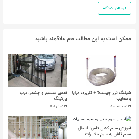
ممکن است به این مطالب هم علاقمند باشید
شیلنگ تراز چیست؟ + کاربرد، مزایا
تعمیر سنسور و چشمی درب
و معایب
پارکینگ
09 اسفند 1402
05 تیر 1401
آموزش سیم کشی تلفن: اتصال
سیم تلفن به سیم مخابرات