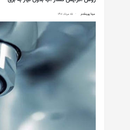
مینا پورمقدم
05 مرداد 1401