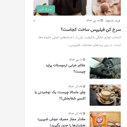
سرخ کن
فرزاد دادخواه
02 دی 1403
2
سرخ کن فیلیپس ساخت کجاست؟
انتخاب لوازم خانگی باکیفیت یکی از دغدغه‌های اصلی خانواده‌ها
است. در بین برندهای مختلف، فیلیپس…
01 دی 1403
علائم خرابی ترموستات پراید
چیست؟
29 آذر 1403
چای ماسالا چیست؛ یک نوشیدنی یا
اکسیر شفابخش؟!
29 آذر 1403
مقدار مجاز مصرف جوش شیرین؛
هشدارها را جدی بگیرید!