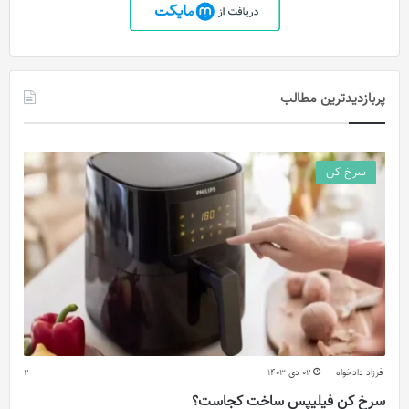
پربازدیدترین مطالب
سرخ کن
فرزاد دادخواه
02 دی 1403
2
سرخ کن فیلیپس ساخت کجاست؟