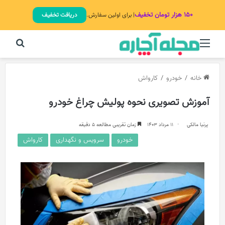
۱۵۰ هزار تومان تخفیف
| برای اولین سفارش.
دریافت تخفیف
منو
جستج
خانه
/
خودرو
/
کارواش
آموزش تصویری نحوه پولیش چراغ خودرو
پرنیا مالکی
11 مرداد 1403
زمان تقریبی مطالعه 5 دقیقه
خودرو
سرویس و نگهداری
کارواش