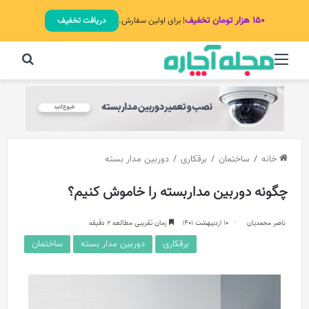
۱۵۰ هزار تومان تخفیف
| برای اولین سفارش.
دریافت تخفیف
منو
جستج
خانه
/
ساختمان
/
برقکاری
/
دوربین مدار بسته
چگونه دوربین مداربسته را خاموش کنیم؟
ناصر محمدیان
10 اردیبهشت 1401
زمان تقریبی مطالعه 2 دقیقه
برقکاری
دوربین مدار بسته
ساختمان