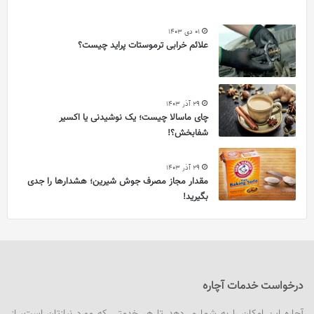
01 دی 1403
علائم خرابی ترموستات پراید چیست؟
29 آذر 1403
چای ماسالا چیست؛ یک نوشیدنی یا اکسیر
شفابخش؟!
29 آذر 1403
مقدار مجاز مصرف جوش شیرین؛ هشدارها را جدی
بگیرید!
درخواست خدمات آچاره