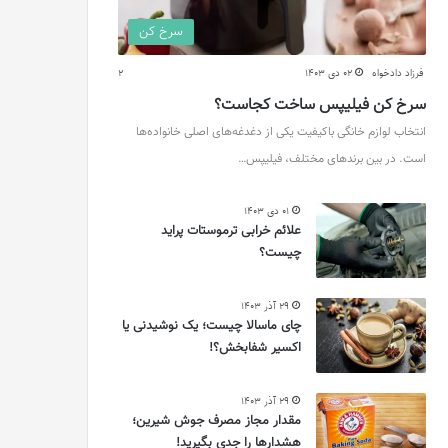
سرخ کن
فرزاد دادخواه
02 دی 1403
2
سرخ کن فیلیپس ساخت کجاست؟
انتخاب لوازم خانگی باکیفیت یکی از دغدغه‌های اصلی خانواده‌ها
است. در بین برندهای مختلف، فیلیپس…
01 دی 1403
علائم خرابی ترموستات پراید
چیست؟
29 آذر 1403
چای ماسالا چیست؛ یک نوشیدنی یا
اکسیر شفابخش؟!
29 آذر 1403
مقدار مجاز مصرف جوش شیرین؛
هشدارها را جدی بگیرید!