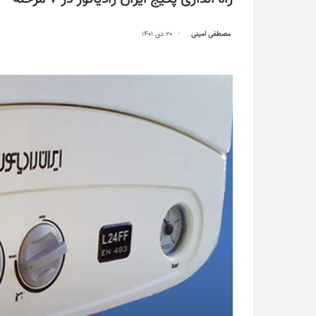
مصطفی امینی
20 دی 1401