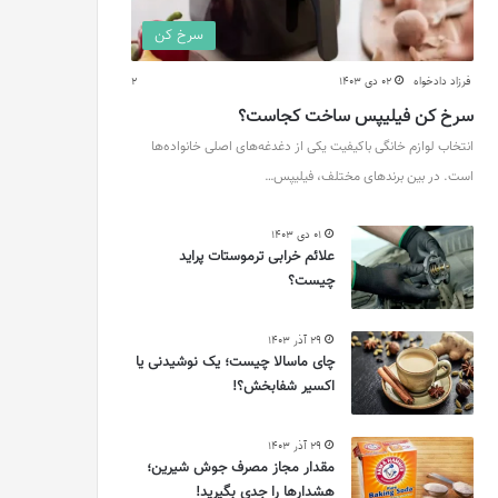
سرخ کن
فرزاد دادخواه
02 دی 1403
2
سرخ کن فیلیپس ساخت کجاست؟
انتخاب لوازم خانگی باکیفیت یکی از دغدغه‌های اصلی خانواده‌ها
است. در بین برندهای مختلف، فیلیپس…
01 دی 1403
علائم خرابی ترموستات پراید
چیست؟
29 آذر 1403
چای ماسالا چیست؛ یک نوشیدنی یا
اکسیر شفابخش؟!
29 آذر 1403
مقدار مجاز مصرف جوش شیرین؛
هشدارها را جدی بگیرید!