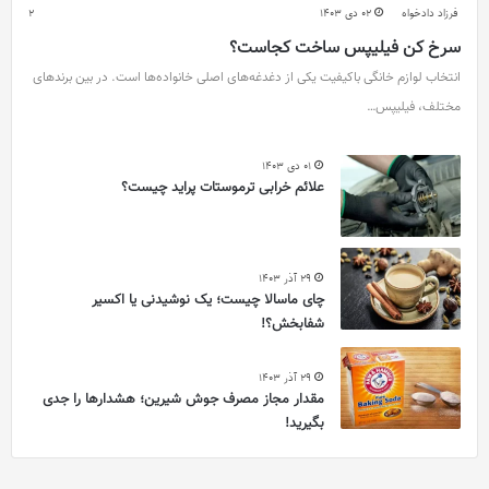
فرزاد دادخواه
02 دی 1403
2
سرخ کن فیلیپس ساخت کجاست؟
انتخاب لوازم خانگی باکیفیت یکی از دغدغه‌های اصلی خانواده‌ها است. در بین برندهای
مختلف، فیلیپس…
01 دی 1403
علائم خرابی ترموستات پراید چیست؟
29 آذر 1403
چای ماسالا چیست؛ یک نوشیدنی یا اکسیر
شفابخش؟!
29 آذر 1403
مقدار مجاز مصرف جوش شیرین؛ هشدارها را جدی
بگیرید!