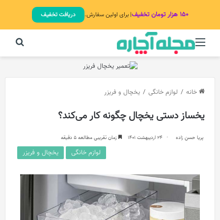
۱۵۰ هزار تومان تخفیف
| برای اولین سفارش.
دریافت تخفیف
منو
جستج
خانه
/
لوازم خانگی
/
یخچال و فریزر
یخساز دستی یخچال چگونه کار می‌کند؟
پریا حسن زاده
24 اردیبهشت 1401
زمان تقریبی مطالعه 5 دقیقه
لوازم خانگی
یخچال و فریزر