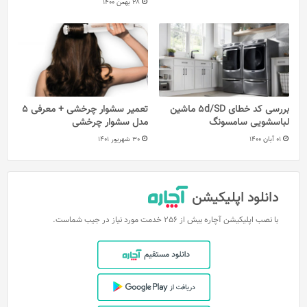
28 بهمن 1400
بررسی کد خطای 5d/SD ماشین
تعمیر سشوار چرخشی + معرفی 5
لباسشویی سامسونگ
مدل‌ سشوار چرخشی
01 آبان 1400
30 شهریور 1401
دانلود اپلیکیشن
با نصب اپلیکیشن آچاره بیش از 256 خدمت مورد نیاز در جیب شماست.