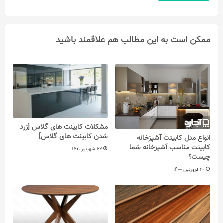
ممکن است به این مطالب هم علاقمند باشید
مشکلات کابینت های گلاس [زرد
شدن کابینت های گلاس]
انواع مدل کابینت آشپزخانه –
کابینت مناسب آشپزخانه شما
22 شهریور 1401
چیست؟
20 فروردین 1400