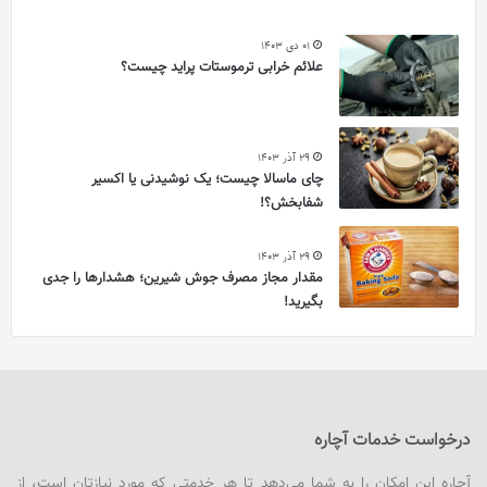
01 دی 1403
علائم خرابی ترموستات پراید چیست؟
29 آذر 1403
چای ماسالا چیست؛ یک نوشیدنی یا اکسیر
شفابخش؟!
29 آذر 1403
مقدار مجاز مصرف جوش شیرین؛ هشدارها را جدی
بگیرید!
درخواست خدمات آچاره
آچاره این امکان را به شما می‌دهد تا هر خدمتی که مورد نیازتان است، از