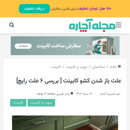
۱۵۰ هزار تومان تخفیف
| برای اولین سفارش.
دریافت تخفیف
منو
جستج
خانه
/
ساختمان
/
چوب و کابینت
/
کابینت
علت باز شدن کشو کابینت [ بررسی 6 علت رایج]
تیم تحریریه آچاره
03 مرداد 1402
زمان تقریبی مطالعه 4 دقیقه
چوب و کابینت
کابینت