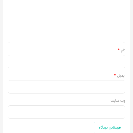
د
گ
ا
ه
*
نام
*
ایمیل
*
وب‌ سایت