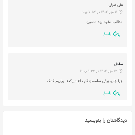
گ
علی شرفی
ف
11 مهر 1402 در 7:57 ق.ظ
ت
مطالب مفید بود ممنون
:
پاسخ
گ
ساحل
ف
12 مهر 1402 در 9:36 ب.ظ
ت
چرا جارو برقی سامسونگم داغ می‌کنه. بیاییم کمک
:
پاسخ
دیدگاهتان را بنویسید