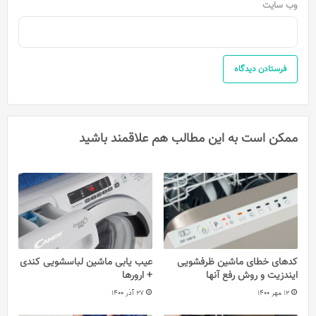
وب‌ سایت
ممکن است به این مطالب هم علاقمند باشید
کدهای خطای ماشین ظرفشویی
عیب ‌یابی ماشین لباسشویی کندی
ایندزیت و روش رفع آنها
+ ارورها
12 مهر 1400
27 آذر 1400