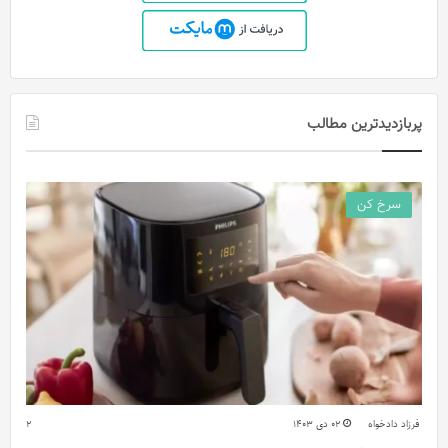
پربازدیدترین مطالب
سرخ کن
فرزاد دادخواه
02 دی 1403
2