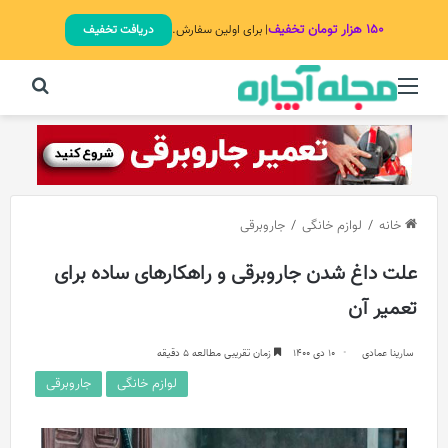
۱۵۰ هزار تومان تخفیف
| برای اولین سفارش.
دریافت تخفیف
منو
جستج
خانه
/
لوازم خانگی
/
جاروبرقی
علت داغ شدن جاروبرقی و راهکارهای ساده برای
تعمیر آن
سارینا عمادی
10 دی 1400
زمان تقریبی مطالعه 5 دقیقه
لوازم خانگی
جاروبرقی