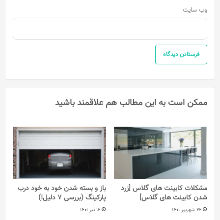
وب‌ سایت
ممکن است به این مطالب هم علاقمند باشید
مشکلات کابینت های گلاس [زرد
باز و بسته شدن خود به خود درب
شدن کابینت های گلاس]
پارکینگ (بررسی ۷ دلیل!)
22 شهریور 1401
12 تیر 1401