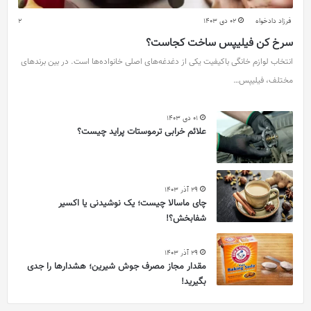
فرزاد دادخواه
02 دی 1403
2
سرخ کن فیلیپس ساخت کجاست؟
انتخاب لوازم خانگی باکیفیت یکی از دغدغه‌های اصلی خانواده‌ها است. در بین برندهای
مختلف، فیلیپس…
01 دی 1403
علائم خرابی ترموستات پراید چیست؟
29 آذر 1403
چای ماسالا چیست؛ یک نوشیدنی یا اکسیر
شفابخش؟!
29 آذر 1403
مقدار مجاز مصرف جوش شیرین؛ هشدارها را جدی
بگیرید!