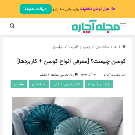
۱۵۰ هزار تومان تخفیف
| برای اولین سفارش.
دریافت تخفیف
منو
جستج
خانه
/
ساختمان
/
چوب و کابینت
/
مبلمان
کوسن چیست؟ [معرفی انواع کوسن + کاربردها]
تیم تحریریه آچاره
03 آذر 1403
زمان تقریبی مطالعه 4 دقیقه
چوب و کابینت
دکوراسیون داخلی
ساختمان
مبلمان