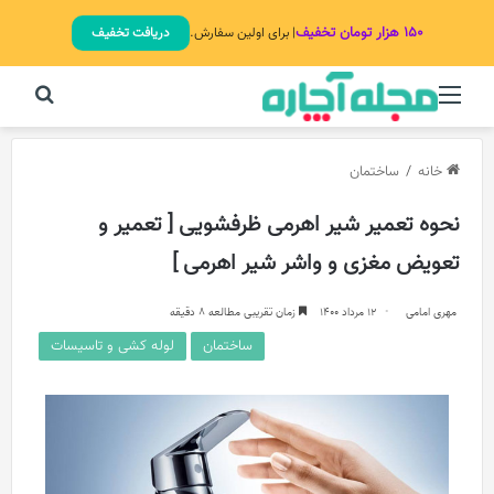
۱۵۰ هزار تومان تخفیف
| برای اولین سفارش.
دریافت تخفیف
منو
جستج
خانه
/
ساختمان
نحوه تعمیر شیر اهرمی ظرفشویی [ تعمیر و
تعویض مغزی و واشر شیر اهرمی ]
مهری امامی
12 مرداد 1400
زمان تقریبی مطالعه 8 دقیقه
ساختمان
لوله کشی و تاسیسات