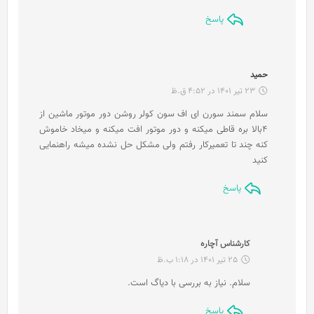
:
پاسخ
گ
حمید
ف
23 تیر 1401 در 4:52 ق.ظ
ت
سلام سمند سورن ای اف سون کولر روشن دور موتور ماشین از
:
۴بالا بره قاطی میکنه و دور موتور افت میکنه و میخاد خاموش
کنه چند تا تعمیرکار رفتم ولی مشکل حل نشده میشه راهنمایی
کنید
پاسخ
گ
کارشناس آچاره
ف
25 تیر 1401 در 1:18 ب.ظ
ت
سلام. نیاز به بررسی با دیاگ است.
:
پاسخ