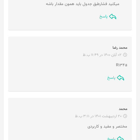
میکنید فشارطبق جدول باید همون مقدار باشه
پاسخ
گ
محمد رضا
ف
02 آبان 1400 در 7:49 ب.ظ
ت
R134a
:
پاسخ
گ
محمد
ف
20 اردیبهشت 1401 در 3:11 ب.ظ
ت
مختصر و مفید و کاربردی
:
پاسخ