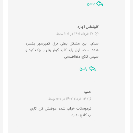
پاسخ
گ
کارشناس آچاره
ف
17 خرداد 1401 در 1:01 ب.ظ
ت
سلام. این مشکل یعنی برق کمپرسور یکسره
:
شده است. اول باید کلید کولر پنل را چک کرد و
سپس کلاچ مغناطیسی
پاسخ
گ
حمید
ف
14 خرداد 1402 در 0:01 ق.ظ
ت
ترموستات خراب شده عوضش کن کاری
:
ب کلاج نداره