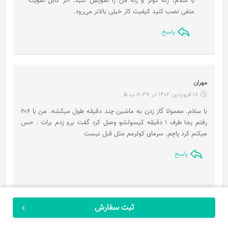
با سلام، رله کولر و رله فن را تعویض کنید. اگر کابل تقویت
:
منفی نصب کنید کیفیت کار خیلی بالاتر می‌رود.
پاسخ
گ
مهران
ف
18 فروردین 1402 در 8:37 ب.ظ
ت
با سلام. معمولا گاز زدن به ماشین چند دقیقه طول میکشه. من با ۲۰۶
:
رفتم یجا طرف ۱ دقیقه کپسولشو وصل کرد گفت برو زدم برات . حس
میکنم کرد پاچم. سرمای کولرمم مثل قبل نیست
پاسخ
گ
کارشناس آچاره
ف
ثبت سفارش
26 فروردین 1402 در 1:11 ب.ظ
ت
سلام، احتمالا درست حدس زدید. برای پاسخ دقیق نیاز به بررسی