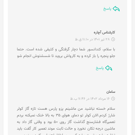
پاسخ
گ
کارشناس آچاره
ف
28 تیر 1401 در 11:10 ق.ظ
ت
با سلام، کندانسور شما دچار گرفتگی و کثیفی شده است. حتما
:
جلو پنجره را باز کرده و به کارواش بروید تا شسشتوش انجام شو
پاسخ
گ
سامان
ف
16 مرداد 1402 در 7:46 ب.ظ
ت
سلام خسته نباشید من ماشینم پزو پارس هست تازه گاز کولر
:
شارژ کردم.الان کولر تو دمای هوای ۳۵ به بالا خنک نمیکنه بردم
تعمیرگاه فشارسنج گذاشت گاز روی ۵۰ بود و وقتی گاز داد به
ماشین درجه تکان نخورد و حالت ثابت موند تعمیر کار گفت باید