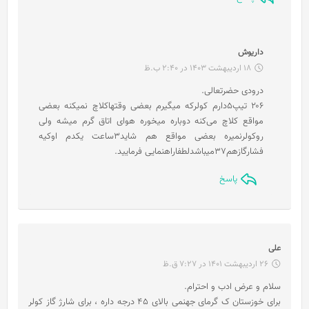
گ
داریوش
ف
18 اردیبهشت 1403 در 2:40 ب.ظ
ت
درودی حضرتعالی.
:
۲۰۶ تیپ۵دارم کولرکه میگیرم بعضی وقتهاکلاچ نمیکنه بعضی
مواقع کلاچ می‌کنه دوباره میخوره هوای اتاق گرم میشه ولی
روکولرنمیره بعضی مواقع هم شاید۳ساعت یکدم اوکیه
فشارگازهم۳۷میباشدلطفاراهنمایی فرمایید.
پاسخ
گ
علی
ف
26 اردیبهشت 1401 در 7:27 ق.ظ
ت
سلام و عرض ادب و احترام.
:
برای خوزستان ک گرمای جهنمی بالای 45 درجه داره ، برای شارژ گاز کولر