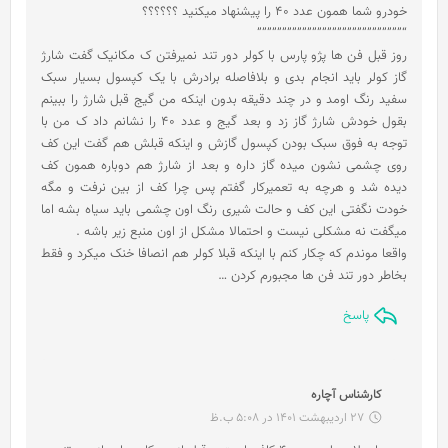
خودرو شما همون عدد 40 را پیشنهاد میکنید ؟؟؟؟؟؟
“”””””””””””””””””””””””””””””
روز قبل فن ها پژو پارس با کولر دور تند نمیرفتن ک مکانیک گفت شارژ
گاز کولر باید انجام بدی و بلافاصله برادرش با یک کپسول بسیار سبک
سفید رنگ اومد و در چند دقیقه بدون اینکه من گیج قبل شارژ را ببینم
بقول خودش شارژ گاز زد و بعد گیج و عدد 40 را نشانم داد ک من با
توجه به فوق سبک بودن کپسول گازش و اینکه قبلش هم گفت این کف
روی چشمی نشون میده گاز داره و بعد از شارژ هم دوباره همون کف
دیده شد و هرچه به تعمیرکار گفتم پس چرا کف از بین نرفت و مگه
خودت نگفتی این کف و حالت شیری رنگ اون چشمی باید سیاه بشه اما
میگفت نه مشکلی نیست و احتمالا مشکل از اون منبع زیر باشه .
واقعا موندم که چکار کنم با اینکه قبلا کولر هم انصافا خنک میکرد و فقط
بخاطر دور تند فن ها مجبورم کردن …
پاسخ
گ
کارشناس آچاره
ف
27 اردیبهشت 1401 در 5:08 ب.ظ
ت