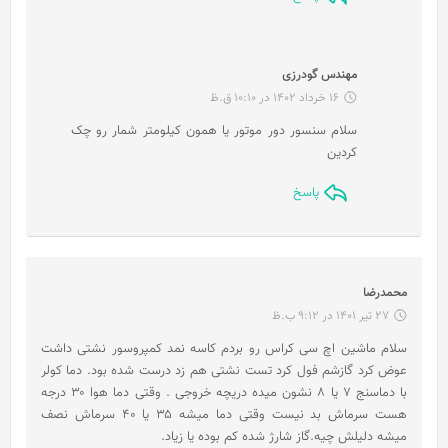
گ
مهندس گودرزی
ف
16 خرداد 1402 در 10:10 ق.ظ
ت
سلام سنسور دور موتور یا همون کیلومتر شمار رو چک
:
کردین
پاسخ
گ
محمدرضا
ف
27 تیر 1401 در 9:12 ب.ظ
ت
سلام ماشین اچ سی کراس رو بردم کاسه نمد کمپروسور نشتی داشت
:
عوض کرد گازشم فول کرد تست نشتی هم زد درست شده بود. دما کولر
با دماسنج ۷ یا ۸ نشون میده دریچه خروجی . وقتی دما هوا ۳۰ درجه
هست سرماش بد نیست وقتی دما میشه ۳۵ یا ۴۰ سرماش نصف
میشه دلیلش چیه.گاز شارژ شده کم بوده یا زیاد.