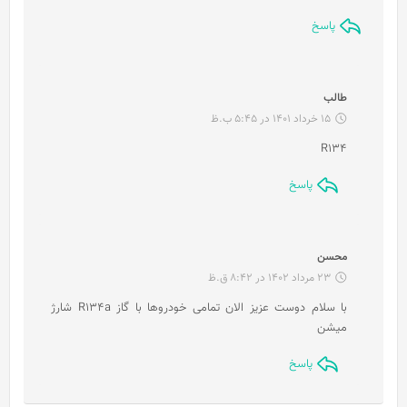
:
پاسخ
گ
طالب
ف
15 خرداد 1401 در 5:45 ب.ظ
ت
R134
:
پاسخ
گ
محسن
ف
23 مرداد 1402 در 8:42 ق.ظ
ت
با سلام دوست عزیز الان تمامی خودروها با گاز R134a شارژ
:
میشن
پاسخ