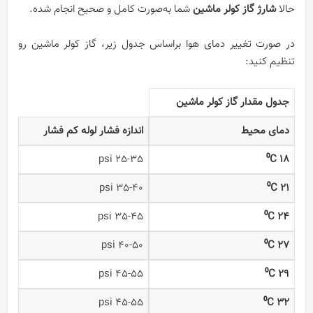
حالا
شارژ گاز کولر ماشین
شما به‌صورت کامل و صحیح انجام‌ شده.
در صورت تغییر دمای هوا براساس جدول زیر، گاز کولر ماشین رو
تنظیم کنید:
جدول مقدار گاز کولر ماشین
دمای محیط
اندازه فشار لوله کم فشار
25-35 psi
⁰
C
18
35-40 psi
⁰
C
21
35-45 psi
⁰
C
24
40-50 psi
⁰
C
27
45-55 psi
⁰
C
29
45-55 psi
⁰
C
32