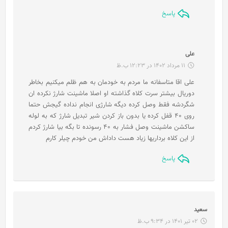
پاسخ
گ
علی
ف
11 مرداد 1402 در 12:23 ب.ظ
ت
علی اقا متاسفانه ما مردم به خودمان به هم ظلم میکنیم بخاطر
:
دوریال بیشتر سرت کلاه گذاشته او اصلا ماشینت شارژ نکرده ان
شگردشه فقط وصل کرده دیگه شارژی انجام نداده گیجش حتما
روی ۴۰ قفل کرده یا بدون باز کردن شیر تبدیل شارژ که به لوله
ساکشن ماشینت وصل فشار به ۴۰ رسونده تا بگه بیا شارژ کردم
از این کلاه برداریها زیاد هست داداش من خودم چیلر کارم
پاسخ
گ
سعید
ف
02 تیر 1401 در 9:34 ب.ظ