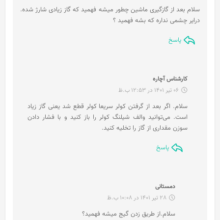
ت
سلام بعد از گازگیری ماشین چطور میشه فهمید که گاز زیادی شارژ شده.
:
درایر چشمی نداره که بشه فهمید ؟
پاسخ
گ
کارشناس آچاره
ف
06 تیر 1401 در 12:53 ب.ظ
ت
سلام. اگر بعد از گرفتن کولر سریعا کولر قطع شد یعنی گاز زیاد
:
است. می‌توانید والف شیلنگ کولر را باز کنید و با فشار دادن
سوزن مقداری از گاز را تخلیه کنید.
پاسخ
گ
دمستانی
ف
28 تیر 1401 در 10:08 ب.ظ
ت
سلام.از طریق زدن گیج میشه فهمید؟