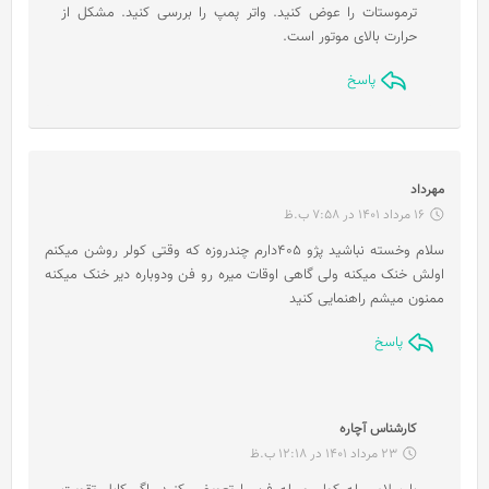
:
ترموستات را عوض کنید. واتر پمپ را بررسی کنید. مشکل از
حرارت بالای موتور است.
پاسخ
گ
مهرداد
ف
16 مرداد 1401 در 7:58 ب.ظ
ت
سلام وخسته نباشید پژو ۴۰۵دارم چندروزه که وقتی کولر روشن میکنم
:
اولش خنک میکنه ولی گاهی اوقات میره رو فن ودوباره دیر خنک میکنه
ممنون میشم راهنمایی کنید
پاسخ
گ
کارشناس آچاره
ف
23 مرداد 1401 در 12:18 ب.ظ
ت