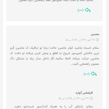
تخلیه بشه و تست بشه کمپرسور لطفا راهنمایی کنید.ممنون
پاسخ
گ
محسن
ف
28 تیر 1401 در 8:40 ب.ظ
ت
سلام خسته نباشید کولر ماشین حالت درجا تو ترافیک ک ماشین گرم
:
ترین حالتش کمپرسور شروع به قطع و وصل کردن میکنه تو حالت ک
ماشین حرکت میکنه کاملا سالمه..گاز داخل مدار زیاد یا مشکل دگ
ممنون راهنمایی کنید…
پاسخ
گ
کارشناس آچاره
ف
29 تیر 1401 در 10:35 ب.ظ
ت
سلام، رادیاتور آب را به همراه کندانسور شستشو دهید.