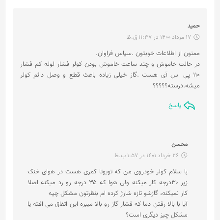
گ
حمید
ف
17 مرداد 1400 در 11:37 ق.ظ
ت
ممنون از اطلاعات خوبتون .سپاس فراوان.
:
در حالت خاموش و چند ساعت خاموش بودن کولر فشار لوله کم فشار
۱۱۰ پی اس آی هست .گاز خیلی زیاده باعث قطع و وصل دائم کولر
میشه.درسته؟؟؟؟؟
پاسخ
گ
محسن
ف
26 خرداد 1401 در 1:57 ب.ظ
ت
با سلام کولر خودروی من که تویوتا کمری هست در هوای خنک
:
زیر ۳۰درجه کار میکنه ولی هوا که ۳۵ درجه رو رد میکنه اصلا
کار نمیکنه، گازشو تازه شارژ کرده ام بنظرتون مشکل چیه
آیا با بالا رفتن دما که فشار گاز رو بالا میبره این اتفاق می افته یا
مشکل چیز دیگری است؟