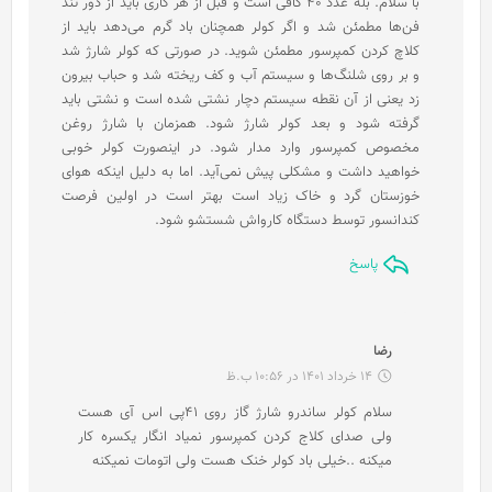
با سلام. بله عدد 40 کافی است و قبل از هر کاری باید از دور تند
:
فن‌ها مطمئن شد و اگر کولر همچنان باد گرم می‌دهد باید از
کلاچ کردن کمپرسور مطمئن شوید. در صورتی که کولر شارژ شد
و بر روی شلنگ‌ها و سیستم آب و کف ریخته شد و حباب بیرون
زد یعنی از آن نقطه سیستم دچار نشتی شده است و نشتی باید
گرفته شود و بعد کولر شارژ شود. همزمان با شارژ روغن
مخصوص کمپرسور وارد مدار شود. در اینصورت کولر خوبی
خواهید داشت و مشکلی پیش نمی‌آید. اما به دلیل اینکه هوای
خوزستان گرد و خاک زیاد است بهتر است در اولین فرصت
کندانسور توسط دستگاه کارواش شستشو شود.
پاسخ
گ
رضا
ف
14 خرداد 1401 در 10:56 ب.ظ
ت
سلام کولر ساندرو شارژ گاز روی ۴۱پی اس آی هست
:
ولی صدای کلاج کردن کمپرسور نمیاد انگار یکسره کار
میکنه ..خیلی باد کولر خنک هست ولی اتومات نمیکنه