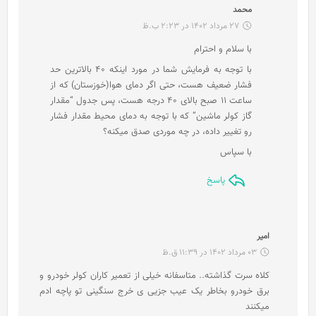
گ
محمد
ف
27 مرداد 1402 در 2:23 ب.ظ
ت
با سلام و احترام
:
با توجه به فرمایش شما در مورد اینکه 40 بالاترین حد
فشار ضعیف هست، حتی اگر دمای هوا(خوزستان) که از
ساعت 11 صبح بالای 40 درجه هست، پس جدول “مقدار
گاز کولر ماشین” که با توجه به دمای محیط مقدار فشار
رو تغییر داده، در چه موردی صدق میکنه؟
با سپاس
پاسخ
گ
امیر
ف
03 مرداد 1402 در 11:39 ق.ظ
ت
کلاه سرت گذاشته.. متاسفانه خیلی از تعمیر کاران کولر خودرو و
:
برق خودرو بخاطر یک عیب جزیی ی خرج سنگینی تو‌ پاچه ادم
میکنند