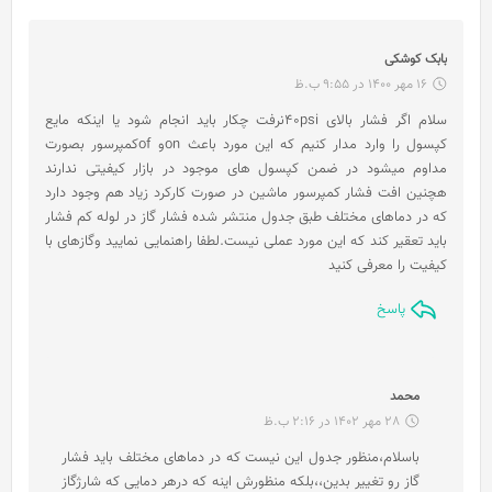
گ
بابک کوشکی
ف
16 مهر 1400 در 9:55 ب.ظ
ت
سلام اگر فشار بالای 40psiنرفت چکار باید انجام شود یا اینکه مایع
:
کپسول را وارد مدار کنیم که این مورد باعث onو ofکمپرسور بصورت
مداوم میشود در ضمن کپسول های موجود در بازار کیفیتی ندارند
هچنین افت فشار کمپرسور ماشین در صورت کارکرد زیاد هم وجود دارد
که در دماهای مختلف طبق جدول منتشر شده فشار گاز در لوله کم فشار
باید تعقیر کند که این مورد عملی نیست.لطفا راهنمایی نمایید وگازهای با
کیفیت را معرفی کنید
پاسخ
گ
محمد
ف
28 مهر 1402 در 2:16 ب.ظ
ت
باسلام،منظور جدول این نیست که در دماهای مختلف باید فشار
:
گاز رو تغییر بدین،،بلکه منظورش اینه که درهر دمایی که شارژگاز