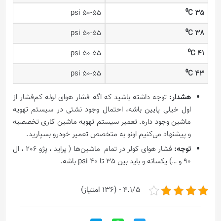
50-55 psi
⁰
C
35
50-55 psi
⁰
C
38
50-55 psi
⁰
C
41
50-55 psi
⁰
C
43
هشدار:
توجه داشته باشید که اگه فشار هوای لوله کم‌فشار از
اول خیلی پایین باشه، احتمال وجود نشتی در سیستم تهویه
ماشین وجود داره. تعمیر سیستم تهویه ماشین کاری تخصصیه
و پیشنهاد می‌کنیم اونو به متخصص تعمیر خودرو بسپارید.
توجه:
فشار هوای کولر در تمام ماشین‌ها ( پراید ، پژو 206 ، ال
90 و …) یکسانه و باید بین 35 تا 40 psi باشه.
4.1/5 - (136 امتیاز)