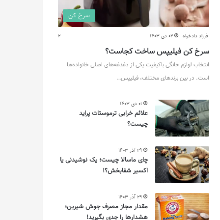
سرخ کن
فرزاد دادخواه
02 دی 1403
2
سرخ کن فیلیپس ساخت کجاست؟
انتخاب لوازم خانگی باکیفیت یکی از دغدغه‌های اصلی خانواده‌ها
است. در بین برندهای مختلف، فیلیپس…
01 دی 1403
علائم خرابی ترموستات پراید
چیست؟
29 آذر 1403
چای ماسالا چیست؛ یک نوشیدنی یا
اکسیر شفابخش؟!
29 آذر 1403
مقدار مجاز مصرف جوش شیرین؛
هشدارها را جدی بگیرید!