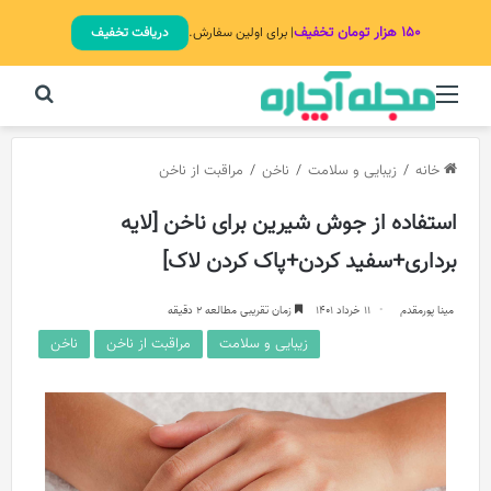
۱۵۰ هزار تومان تخفیف
| برای اولین سفارش.
دریافت تخفیف
منو
جستج
خانه
/
زیبایی و سلامت
/
ناخن
/
مراقبت از ناخن
استفاده از جوش شیرین برای ناخن‌ [لایه
برداری+سفید کردن+پاک کردن لاک]
مینا پورمقدم
11 خرداد 1401
زمان تقریبی مطالعه 2 دقیقه
زیبایی و سلامت
مراقبت از ناخن
ناخن