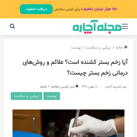
۱۵۰ هزار تومان تخفیف
| برای اولین سفارش.
دریافت تخفیف
منو
جستج
خانه
/
زیبایی و سلامت
/
پوست
آیا زخم بستر کشنده است؟ علائم و روش‌های
درمانی زخم بستر چیست؟
تیم تحریریه آچاره
01 بهمن 1402
زمان تقریبی مطالعه 7 دقیقه
پوست
زیبایی و سلامت