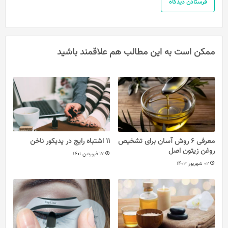
ممکن است به این مطالب هم علاقمند باشید
معرفی 6 روش آسان برای تشخیص
11 اشتباه رایج در پدیکور ناخن
روغن زیتون اصل
17 فروردین 1401
02 شهریور 1403