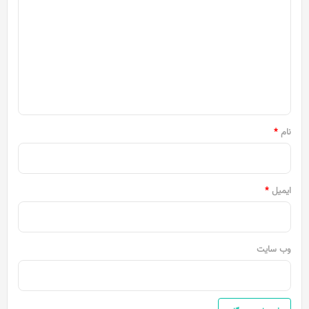
ی
د
گ
ا
ه
*
نام
*
ایمیل
*
وب‌ سایت