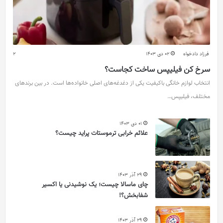
فرزاد دادخواه
02 دی 1403
2
سرخ کن فیلیپس ساخت کجاست؟
انتخاب لوازم خانگی باکیفیت یکی از دغدغه‌های اصلی خانواده‌ها است. در بین برندهای
مختلف، فیلیپس…
01 دی 1403
علائم خرابی ترموستات پراید چیست؟
29 آذر 1403
چای ماسالا چیست؛ یک نوشیدنی یا اکسیر
شفابخش؟!
29 آذر 1403