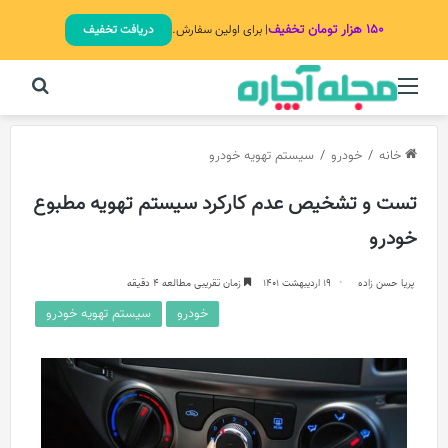
۱۵۰ هزار تومان تخفیف
| برای اولین سفارش.
دریافت تخفیف
منو
جستج
خانه
/
خودرو
/
سیستم تهویه خودرو
تست و تشخیص عدم کارکرد سیستم تهویه مطبوع
خودرو
پریا حسن زاده
19 اردیبهشت 1401
زمان تقریبی مطالعه 4 دقیقه
خودرو
سیستم تهویه خودرو