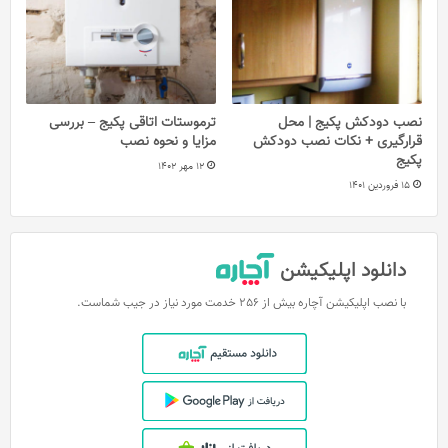
نصب دودکش پکیج | محل
ترموستات اتاقی پکیج – بررسی
قرارگیری + نکات نصب دودکش
مزایا و نحوه نصب
پکیج
12 مهر 1402
15 فروردین 1401
دانلود اپلیکیشن
با نصب اپلیکیشن آچاره بیش از 256 خدمت مورد نیاز در جیب شماست.