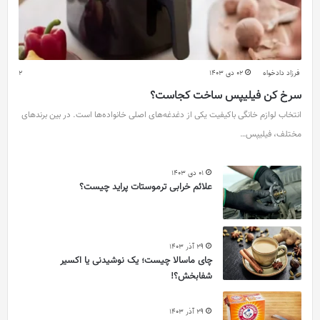
فرزاد دادخواه
02 دی 1403
2
سرخ کن فیلیپس ساخت کجاست؟
انتخاب لوازم خانگی باکیفیت یکی از دغدغه‌های اصلی خانواده‌ها است. در بین برندهای
مختلف، فیلیپس…
01 دی 1403
علائم خرابی ترموستات پراید چیست؟
29 آذر 1403
چای ماسالا چیست؛ یک نوشیدنی یا اکسیر
شفابخش؟!
29 آذر 1403