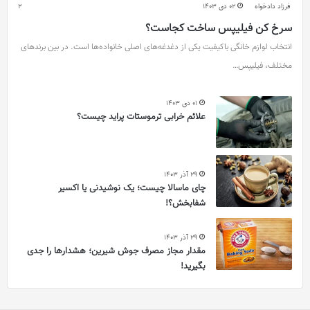
فرزاد دادخواه
02 دی 1403
2
سرخ کن فیلیپس ساخت کجاست؟
انتخاب لوازم خانگی باکیفیت یکی از دغدغه‌های اصلی خانواده‌ها است. در بین برندهای
مختلف، فیلیپس…
01 دی 1403
علائم خرابی ترموستات پراید چیست؟
29 آذر 1403
چای ماسالا چیست؛ یک نوشیدنی یا اکسیر
شفابخش؟!
29 آذر 1403
مقدار مجاز مصرف جوش شیرین؛ هشدارها را جدی
بگیرید!