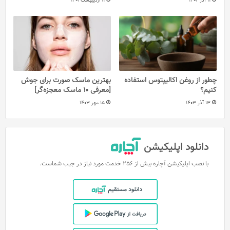
11 آذر 1402
11 اردیبهشت 1401
چطور از روغن اکالیپتوس استفاده
بهترین ماسک صورت برای جوش
کنیم؟
[معرفی 10 ماسک معجزه‌گر]
13 آذر 1403
15 مهر 1403
دانلود اپلیکیشن
با نصب اپلیکیشن آچاره بیش از 256 خدمت مورد نیاز در جیب شماست.