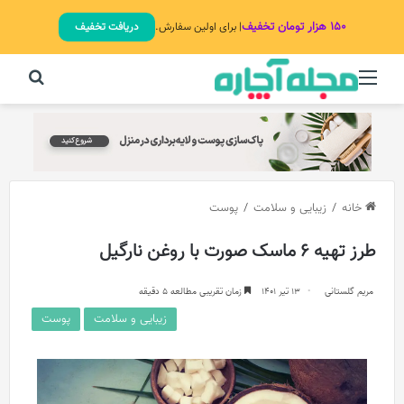
۱۵۰ هزار تومان تخفیف
| برای اولین سفارش.
دریافت تخفیف
منو
جستج
خانه
/
زیبایی و سلامت
/
پوست
طرز تهیه 6 ماسک صورت با روغن نارگیل
مریم گلستانی
13 تیر 1401
زمان تقریبی مطالعه 5 دقیقه
زیبایی و سلامت
پوست