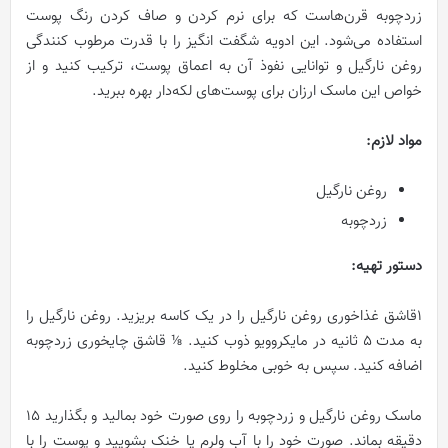
زردچوبه قرن‌هاست که برای نرم کردن و صاف کردن رنگ پوست
استفاده می‌شود. این ادویه شگفت انگیز را با قدرت مرطوب کنندگی
روغن نارگیل و توانایی نفوذ آن به اعماق پوست، ترکیب کنید و از
خواص این ماسک ارزان برای پوست‌های لکه‌دار بهره ببرید.
مواد لازم
:
روغن نارگیل
زردچوبه
دستور تهیه
:
1قاشق غذاخوری روغن نارگیل را در یک کاسه بریزید. روغن نارگیل را
به مدت 5 ثانیه در مایکروویو ذوب کنید. ⅛ قاشق چایخوری زردچوبه
اضافه کنید. سپس به خوبی مخلوط کنید.
ماسک روغن نارگیل و زردچوبه را روی صورت خود بمالید و بگذارید ۱۵
دقیقه بماند. صورت خود را با آب ولرم یا خنک بشویید و پوست را با