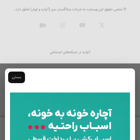
© تمامی حقوق این وبسایت به شرکت ساناگستر سبز (آچاره و اوبار) تعلق دارد.
ایکس
یوتیوب
اینستاگرام
آپارات
آچاره در شبکه‌های اجتماعی
بستن
تعمیر یخچال فریزر
ثبت سفارش