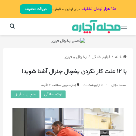
۱۵۰ هزار تومان تخفیف
| برای اولین سفارش.
دریافت تخفیف
منو
جستج
خانه
/
لوازم خانگی
/
یخچال و فریزر
با 12 علت‌ کار نکردن یخچال جنرال آشنا شوید!
محمد خزائی
19 اردیبهشت 1401
زمان تقریبی مطالعه 4 دقیقه
لوازم خانگی
یخچال و فریزر