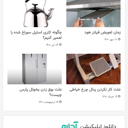
زمان تعویض فیلتر هود
چگونه کتری استیل سوراخ شده را
تعمیر کنیم؟
17 مهر 1401
04 تیر 1401
علت کار نکردن پدال چرخ خیاطی
علت بوق زدن یخچال پارس
چیست؟
19 خرداد 1401
09 اردیبهشت 1401
دانلود اپلیکیشن