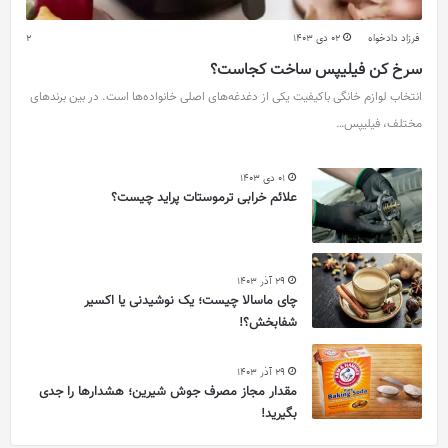
فرزاد دادخواه
02 دی 1403
2
سرخ کن فیلیپس ساخت کجاست؟
انتخاب لوازم خانگی باکیفیت یکی از دغدغه‌های اصلی خانواده‌ها است. در بین برندهای
مختلف، فیلیپس…
01 دی 1403
علائم خرابی ترموستات پراید چیست؟
29 آذر 1403
چای ماسالا چیست؛ یک نوشیدنی یا اکسیر
شفابخش؟!
29 آذر 1403
مقدار مجاز مصرف جوش شیرین؛ هشدارها را جدی
بگیرید!