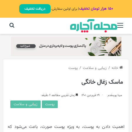
۱۵۰ هزار تومان تخفیف
| برای اولین سفارش.
دریافت تخفیف
منو
جستج
خانه
/
زیبایی و سلامت
/
پوست
ماسک زغال خانگی
مینا پورمقدم
29 فروردین 1401
زمان تقریبی مطالعه 6 دقیقه
پوست
زیبایی و سلامت
اهمیت دادن به پوست، به ویژه پوست صورت، باعث می‌شود که