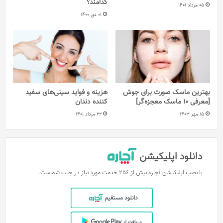
کدامند؟
05 مرداد 1401
01 دی 1400
بهترین ماسک صورت برای جوش
هزینه و فواید سینی‌‌های سفید
[معرفی 10 ماسک معجزه‌گر]
کننده دندان
15 مهر 1403
22 مرداد 1401
دانلود اپلیکیشن
با نصب اپلیکیشن آچاره بیش از 256 خدمت مورد نیاز در جیب شماست.