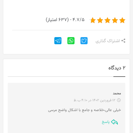
4.7/5 - (637 امتیاز)
اشتراک گذاری
2 دیدگاه
گ
محمد
ف
12 فروردین 1402 در 4:10 ب.ظ
ت
خیلی عالی،خلاصه و جامع با اشکال واضح مرسی
:
پاسخ