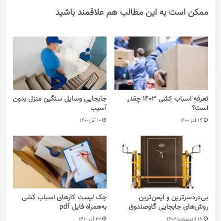
ممکن است به این مطالب هم علاقمند باشید
تعرفه اسباب کشی ۱۴۰۳ چقدر
جابجایی وسایل سنگین منزل بدون
است؟
آسیب
14 آذر 1400
10 آذر 1400
بی‌دردسرترین و ایمن‌ترین
چک لیست کارهای اسباب کشی
روش‌های جابجایی گاوصندوق
به‌همراه فایل pdf
08 اردیبهشت 1402
22 آذر 1401