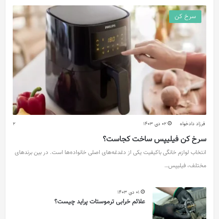
سرخ کن
فرزاد دادخواه
02 دی 1403
2
سرخ کن فیلیپس ساخت کجاست؟
انتخاب لوازم خانگی باکیفیت یکی از دغدغه‌های اصلی خانواده‌ها است. در بین برندهای
مختلف، فیلیپس…
01 دی 1403
علائم خرابی ترموستات پراید چیست؟