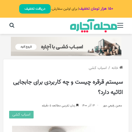
۱۵۰ هزار تومان تخفیف
| برای اولین سفارش.
دریافت تخفیف
منو
جستج
خانه
/
اسباب کشی
سیستم قرقره چیست و چه کاربردی برای جابجایی
اثاثیه دارد؟
معین رفیعی مهر
14 آذر 1400
زمان تقریبی مطالعه 5 دقیقه
اسباب کشی