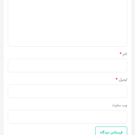
د
گ
ا
ه
*
نام
*
ایمیل
*
وب‌ سایت